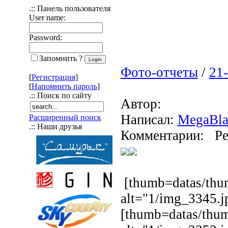
.:: Панель пользователя
User name:
Password:
Запомнить ?
Фото-отчеты
/
21-
[
Регистрация
]
[
Напомнить пароль
]
.:: Поиск по сайту
Автор:
Написал:
MegaBla
Расширенный поиск
.:: Наши друзья
Комментарии: Ре
[thumb=datas/thu
alt="1/img_3345.j
[thumb=datas/thu