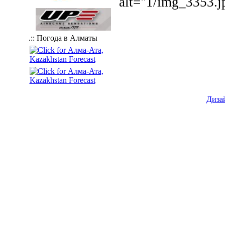
alt="1/img_3353.j
.:: Погода в Алматы
Диза